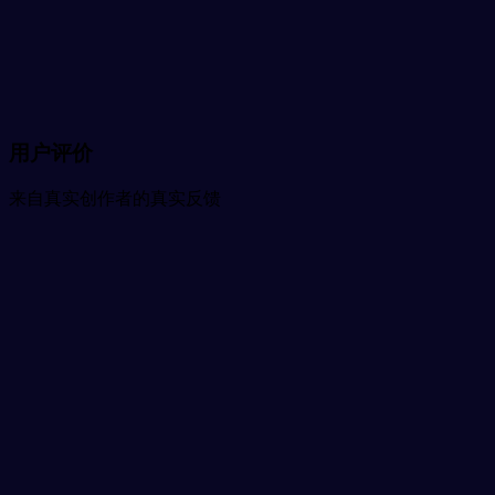
平均评分
0%
月增长率
用户评价
来自真实创作者的真实反馈
S
Sarah Chen
平面设计师
M
Michael Rodriguez