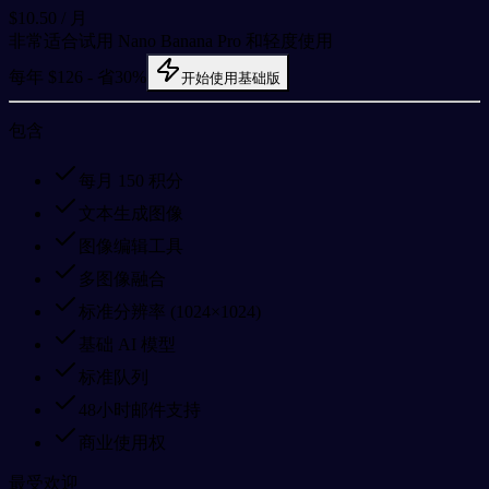
$10.50
/ 月
非常适合试用 Nano Banana Pro 和轻度使用
每年 $126 - 省30%
开始使用基础版
包含
每月 150 积分
文本生成图像
图像编辑工具
多图像融合
标准分辨率 (1024×1024)
基础 AI 模型
标准队列
48小时邮件支持
商业使用权
最受欢迎