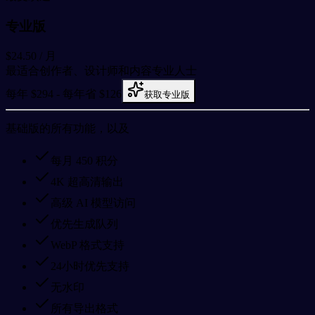
专业版
$24.50
/ 月
最适合创作者、设计师和内容专业人士
每年 $294 - 每年省 $126
获取专业版
基础版的所有功能，以及
每月 450 积分
4K 超高清输出
高级 AI 模型访问
优先生成队列
WebP 格式支持
24小时优先支持
无水印
所有导出格式